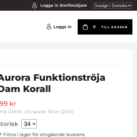
Logga in återförsäljare
Logga in
0
TILL KASSAN
Aurora Funktionströja
Dam Korall
199 kr
Ord.
249 kr
. Du sparar
50 kr
(
20
%)
Storlek
Finns i lager för omgående leverans