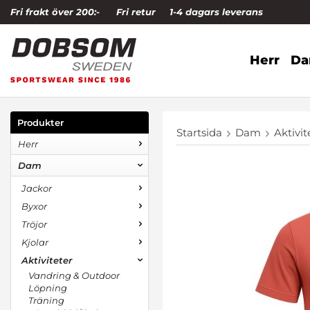
Fri frakt över 200:-
Fri retur
1-4 dagars leverans
Herr
D
Produkter
Startsida
Dam
Aktivit
Herr
Dam
Jackor
Byxor
Tröjor
Kjolar
Aktiviteter
Vandring & Outdoor
Löpning
Träning