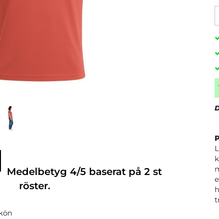
D
L
k
m
Medelbetyg
4
/5 baserat på
2
st
e
röster.
h
t
kön