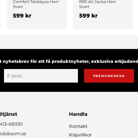
Comfort Täckbyxa Herr
R90 Air Jacka Herr
Svart
Svart
599 kr
599 kr
 nyhetsbrev för att få produktnyheter, exklusiva erbjuda
PRENUMERERA
tjänst
Handla
0413-68930
Kontakt
@dobsom.se
Köpvillkor