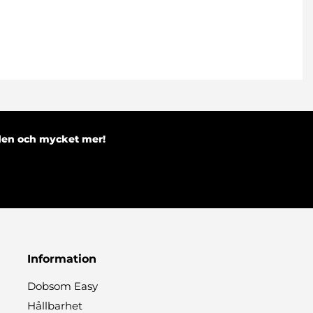
nden och mycket mer!
Information
Dobsom Easy
Hållbarhet