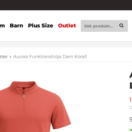
am
Barn
Plus Size
Outlet
eter
Aurora Funktionströja Dam Korall