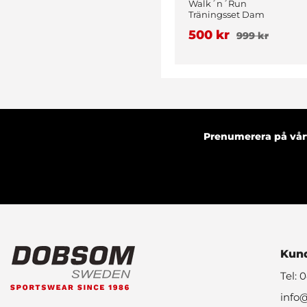
Walk´n´Run
Träningsset Dam
Vinröd
500 kr
999 kr
Prenumerera på vårt
Kund
Tel: 
info