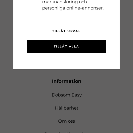
marknadsföring och
Handla
personliga online-annonser.
Kontakt
Köpvillkor
TILLÅT URVAL
Storleksguide
TILLÅT ALLA
Logga in
Information
Dobsom Easy
Hållbarhet
Om oss