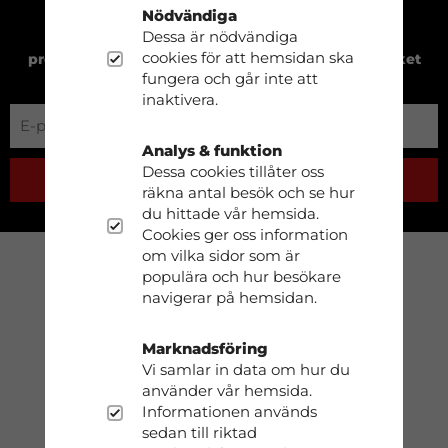
Nödvändiga
Dessa är nödvändiga
Prenumerera på vårt nyhetsbrev för att få
cookies för att hemsidan ska
produktnyheter, exklusiva erbjudanden och mycket
fungera och går inte att
mer!
inaktivera.
Analys & funktion
Dessa cookies tillåter oss
PRENUMERERA
räkna antal besök och se hur
du hittade vår hemsida.
Cookies ger oss information
om vilka sidor som är
populära och hur besökare
Kundtjänst
navigerar på hemsidan.
Tel: 0413-68930
Marknadsföring
Vi samlar in data om hur du
info@dobsom.se
använder vår hemsida.
Informationen används
sedan till riktad