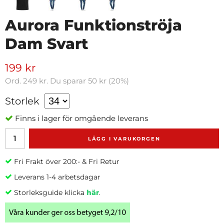
Aurora Funktionströja
Dam Svart
199 kr
Ord.
249 kr
. Du sparar
50 kr
(
20
%)
Storlek
Finns i lager för omgående leverans
LÄGG I VARUKORGEN
Fri Frakt över 200:- & Fri Retur
Leverans 1-4 arbetsdagar
Storleksguide klicka
här
.