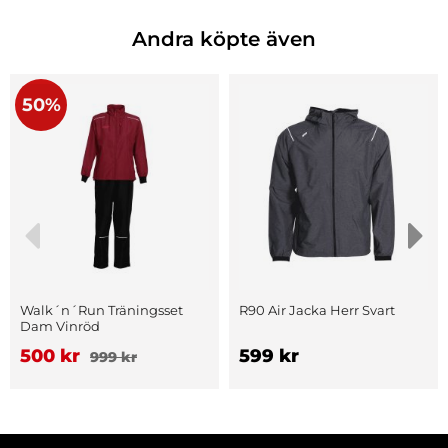
Andra köpte även
50%
Walk´n´Run Träningsset
R90 Air Jacka Herr Svart
Dam Vinröd
500 kr
599 kr
999 kr