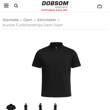
Startsida
Dam
Aktiviteter
Aurora Funktionströja Dam Svart