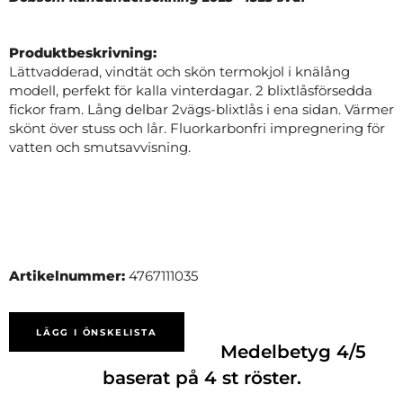
Produktbeskrivning:
Lättvadderad, vindtät och skön termokjol i knälång
modell, perfekt för kalla vinterdagar. 2 blixtlåsförsedda
fickor fram. Lång delbar 2vägs-blixtlås i ena sidan. Värmer
skönt över stuss och lår. Fluorkarbonfri impregnering för
vatten och smutsavvisning.
Artikelnummer:
4767111035
LÄGG I ÖNSKELISTA
Medelbetyg
4
/5
baserat på
4
st röster.