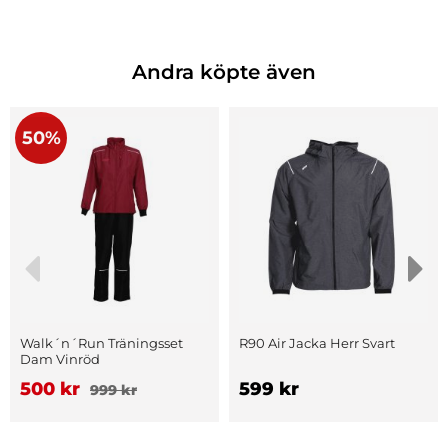
Andra köpte även
50%
Walk´n´Run Träningsset
R90 Air Jacka Herr Svart
Dam Vinröd
500 kr
599 kr
999 kr