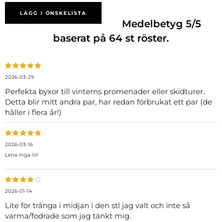
LÄGG I ÖNSKELISTA
Medelbetyg
5
/5
baserat på
64
st röster.
2026-03-29
Perfekta byxor till vinterns promenader eller skidturer.
Detta blir mitt andra par, har redan förbrukat ett par (de
håller i flera år!)
2026-03-16
Lena Inga-lill
2026-01-14
Lite för trånga i midjan i den stl jag valt och inte så
varma/fodrade som jag tänkt mig.