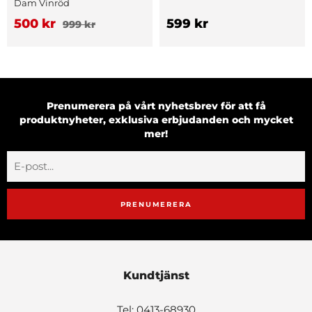
Dam Vinröd
500 kr
599 kr
999 kr
Prenumerera på vårt nyhetsbrev för att få
produktnyheter, exklusiva erbjudanden och mycket
mer!
PRENUMERERA
Kundtjänst
Tel: 0413-68930