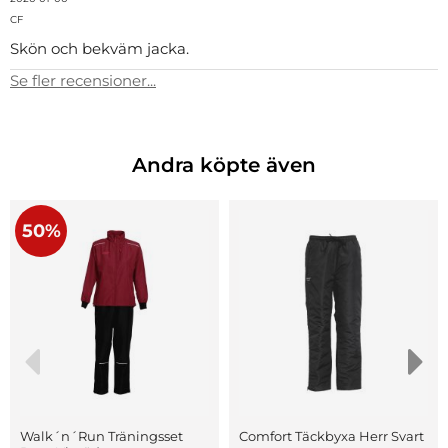
CF
Skön och bekväm jacka.
Se fler recensioner...
Andra köpte även
50%
Walk´n´Run Träningsset
Comfort Täckbyxa Herr Svart