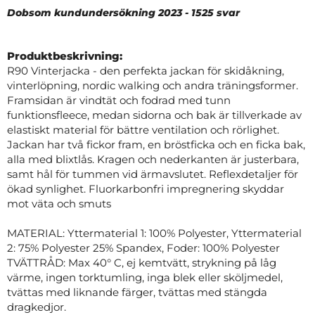
Dobsom kundundersökning 2023 - 1525 svar
Produktbeskrivning:
R90 Vinterjacka - den perfekta jackan för skidåkning,
vinterlöpning, nordic walking och andra träningsformer.
Framsidan är vindtät och fodrad med tunn
funktionsfleece, medan sidorna och bak är tillverkade av
elastiskt material för bättre ventilation och rörlighet.
Jackan har två fickor fram, en bröstficka och en ficka bak,
alla med blixtlås. Kragen och nederkanten är justerbara,
samt hål för tummen vid ärmavslutet. Reflexdetaljer för
ökad synlighet. Fluorkarbonfri impregnering skyddar
mot väta och smuts
MATERIAL: Yttermaterial 1: 100% Polyester, Yttermaterial
2: 75% Polyester 25% Spandex, Foder: 100% Polyester
TVÄTTRÅD: Max 40° C, ej kemtvätt, strykning på låg
värme, ingen torktumling, inga blek eller sköljmedel,
tvättas med liknande färger, tvättas med stängda
dragkedjor.