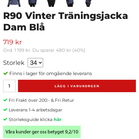
R90 Vinter Träningsjacka
Dam Blå
719 kr
Ord.
1 199 kr
. Du sparar
480 kr
(
40
%)
Storlek
Finns i lager för omgående leverans
LÄGG I VARUKORGEN
Fri Frakt över 200:- & Fri Retur
Leverans 1-4 arbetsdagar
Storleksguide klicka
här
.