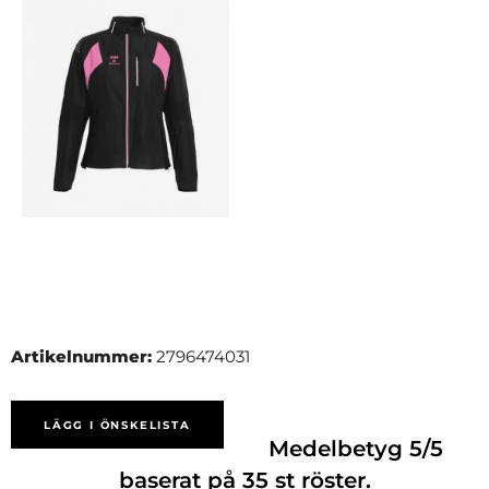
Artikelnummer:
2796474031
LÄGG I ÖNSKELISTA
Medelbetyg
5
/5
baserat på
35
st röster.