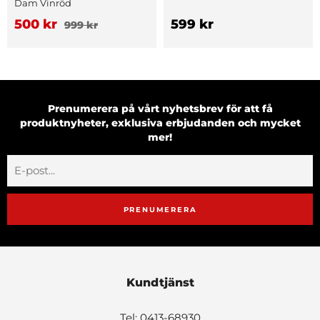
Dam Vinröd
500 kr
599 kr
999 kr
Prenumerera på vårt nyhetsbrev för att få
produktnyheter, exklusiva erbjudanden och mycket
mer!
PRENUMERERA
Kundtjänst
Tel: 0413-68930