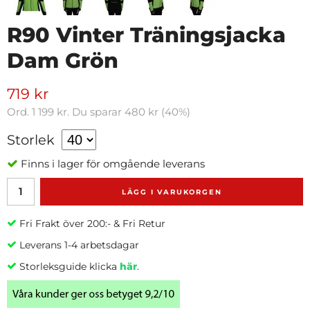
R90 Vinter Träningsjacka
Dam Grön
719 kr
Ord.
1 199 kr
. Du sparar
480 kr
(
40
%)
Storlek
Finns i lager för omgående leverans
LÄGG I VARUKORGEN
Fri Frakt över 200:- & Fri Retur
Leverans 1-4 arbetsdagar
Storleksguide klicka
här
.