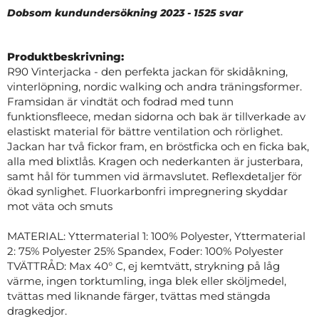
Dobsom kundundersökning 2023 - 1525 svar
Produktbeskrivning:
R90 Vinterjacka - den perfekta jackan för skidåkning,
vinterlöpning, nordic walking och andra träningsformer.
Framsidan är vindtät och fodrad med tunn
funktionsfleece, medan sidorna och bak är tillverkade av
elastiskt material för bättre ventilation och rörlighet.
Jackan har två fickor fram, en bröstficka och en ficka bak,
alla med blixtlås. Kragen och nederkanten är justerbara,
samt hål för tummen vid ärmavslutet. Reflexdetaljer för
ökad synlighet. Fluorkarbonfri impregnering skyddar
mot väta och smuts
MATERIAL: Yttermaterial 1: 100% Polyester, Yttermaterial
2: 75% Polyester 25% Spandex, Foder: 100% Polyester
TVÄTTRÅD: Max 40° C, ej kemtvätt, strykning på låg
värme, ingen torktumling, inga blek eller sköljmedel,
tvättas med liknande färger, tvättas med stängda
dragkedjor.