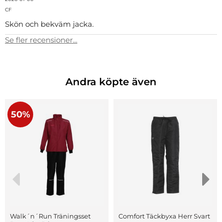
CF
Skön och bekväm jacka.
Se fler recensioner...
Andra köpte även
50%
Walk´n´Run Träningsset
Comfort Täckbyxa Herr Svart