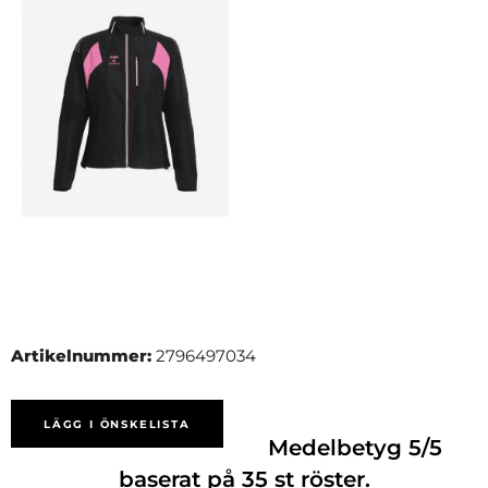
Artikelnummer:
2796497034
LÄGG I ÖNSKELISTA
Medelbetyg
5
/5
baserat på
35
st röster.