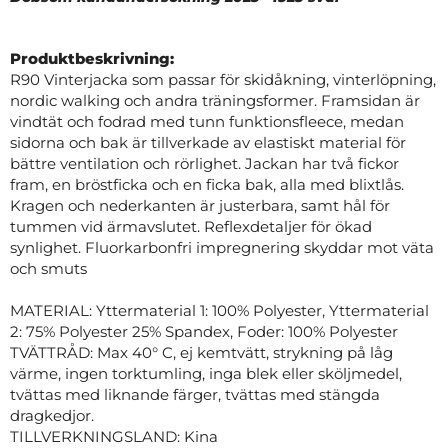
Produktbeskrivning:
R90 Vinterjacka som passar för skidåkning, vinterlöpning,
nordic walking och andra träningsformer. Framsidan är
vindtät och fodrad med tunn funktionsfleece, medan
sidorna och bak är tillverkade av elastiskt material för
bättre ventilation och rörlighet. Jackan har två fickor
fram, en bröstficka och en ficka bak, alla med blixtlås.
Kragen och nederkanten är justerbara, samt hål för
tummen vid ärmavslutet. Reflexdetaljer för ökad
synlighet. Fluorkarbonfri impregnering skyddar mot väta
och smuts
MATERIAL: Yttermaterial 1: 100% Polyester, Yttermaterial
2: 75% Polyester 25% Spandex, Foder: 100% Polyester
TVÄTTRÅD: Max 40° C, ej kemtvätt, strykning på låg
värme, ingen torktumling, inga blek eller sköljmedel,
tvättas med liknande färger, tvättas med stängda
dragkedjor.
TILLVERKNINGSLAND: Kina