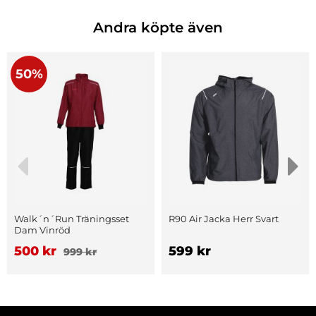
Andra köpte även
50%
Walk´n´Run Träningsset
R90 Air Jacka Herr Svart
Dam Vinröd
500 kr
599 kr
999 kr