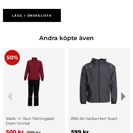
LÄGG I ÖNSKELISTA
Andra köpte även
50%
Walk´n´Run Träningsset
R90 Air Jacka Herr Svart
Dam Vinröd
500 kr
599 kr
999 kr