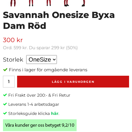
Savannah Onesize Byxa
Dam Röd
300 kr
Ord.
599 kr
. Du sparar
299 kr
(
50
%)
Storlek
Finns i lager för omgående leverans
LÄGG I VARUKORGEN
Fri Frakt över 200:- & Fri Retur
Leverans 1-4 arbetsdagar
Storleksguide klicka
här
.