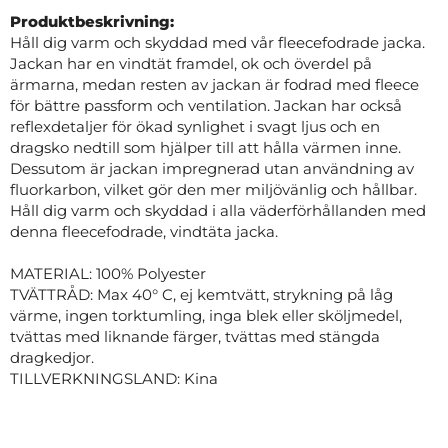
Produktbeskrivning:
Håll dig varm och skyddad med vår fleecefodrade jacka.
Jackan har en vindtät framdel, ok och överdel på
ärmarna, medan resten av jackan är fodrad med fleece
för bättre passform och ventilation. Jackan har också
reflexdetaljer för ökad synlighet i svagt ljus och en
dragsko nedtill som hjälper till att hålla värmen inne.
Dessutom är jackan impregnerad utan användning av
fluorkarbon, vilket gör den mer miljövänlig och hållbar.
Håll dig varm och skyddad i alla väderförhållanden med
denna fleecefodrade, vindtäta jacka.
MATERIAL: 100% Polyester
TVÄTTRÅD: Max 40° C, ej kemtvätt, strykning på låg
värme, ingen torktumling, inga blek eller sköljmedel,
tvättas med liknande färger, tvättas med stängda
dragkedjor.
TILLVERKNINGSLAND: Kina