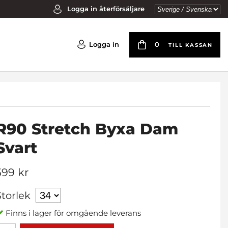
Logga in återförsäljare
Logga in
0
TILL KASSAN
R90 Stretch Byxa Dam
Svart
599 kr
Storlek
Finns i lager för omgående leverans