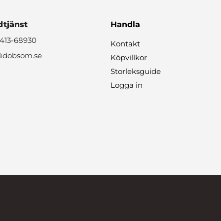
tjänst
Handla
0413-68930
Kontakt
@dobsom.se
Köpvillkor
Storleksguide
Logga in