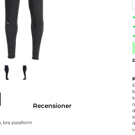
D
E
b
k
o
Recensioner
d
e
 bra passform
d
v