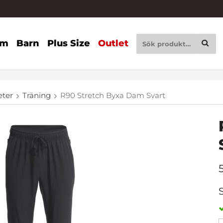
am
Barn
Plus Size
Outlet
eter
Träning
R90 Stretch Byxa Dam Svart