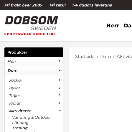
Fri frakt över 200:-
Fri retur
1-4 dagars leverans
Herr
D
Produkter
Startsida
Dam
Aktivit
Herr
Dam
Jackor
Byxor
Tröjor
Kjolar
Aktiviteter
Vandring & Outdoor
Löpning
Träning