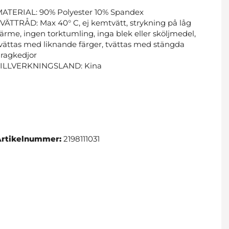
ATERIAL: 90% Polyester 10% Spandex
VÄTTRÅD: Max 40° C, ej kemtvätt, strykning på låg
ärme, ingen torktumling, inga blek eller sköljmedel,
vättas med liknande färger, tvättas med stängda
ragkedjor
TILLVERKNINGSLAND: Kina
Artikelnummer:
2198111031