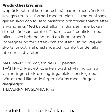
Produktbeskrivning:
Upptäck optimal komfort och hållbarhet med vår skorts i
4-vägsstretch. Utformad med ett elastiskt material som
ger en skön och följsam passform och torkar snabbt efter
användning. Med bälteshällor i midjan, en innerbyxa i
stretch för ökad komfort, 2 framfickor, 1 benficka med
blixtlås och behandlad med en fluorkarbonfri
impregnering för vatten- och smutsavvisning. Välj vår
skorts för optimal prestanda och komfort under alla
utomhusaktiviteter.
MATERIAL: 92% Polyamide 8% Spandex
TVÄTTRÅD: Max 40° C, ej kemtvätt, strykning på låg
värme, ingen torktumling, inga blek eller sköljmedel,
tvättas med liknande färger, tvättas med stängda
dragkedjor.
TILLVERKNINGSLAND: Kina
Produkten finns också i färgerna: