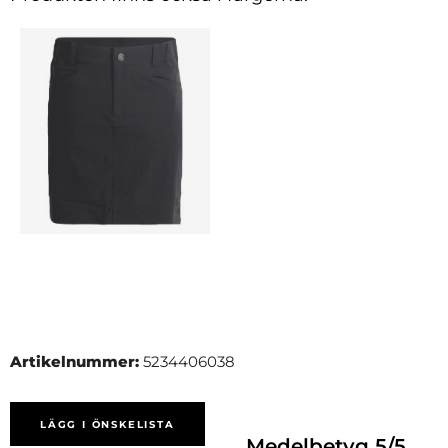
Artikelnummer:
5234406038
LÄGG I ÖNSKELISTA
Medelbetyg
5
/5