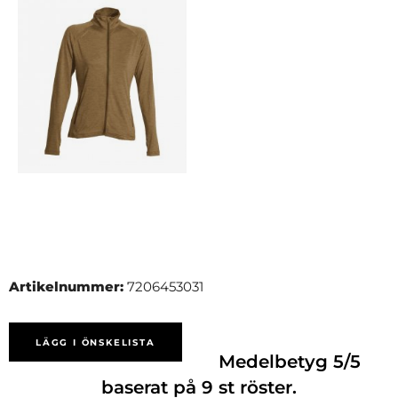
Artikelnummer:
7206453031
LÄGG I ÖNSKELISTA
Medelbetyg
5
/5
baserat på
9
st röster.