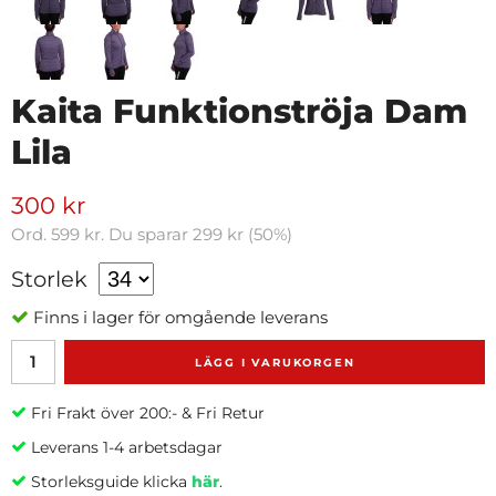
Kaita Funktionströja Dam
Lila
300 kr
Ord.
599 kr
. Du sparar
299 kr
(
50
%)
Storlek
Finns i lager för omgående leverans
LÄGG I VARUKORGEN
Fri Frakt över 200:- & Fri Retur
Leverans 1-4 arbetsdagar
Storleksguide klicka
här
.