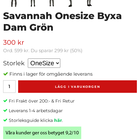
Savannah Onesize Byxa
Dam Grön
300 kr
Ord.
599 kr
. Du sparar
299 kr
(
50
%)
Storlek
Finns i lager för omgående leverans
LÄGG I VARUKORGEN
Fri Frakt över 200:- & Fri Retur
Leverans 1-4 arbetsdagar
Storleksguide klicka
här
.