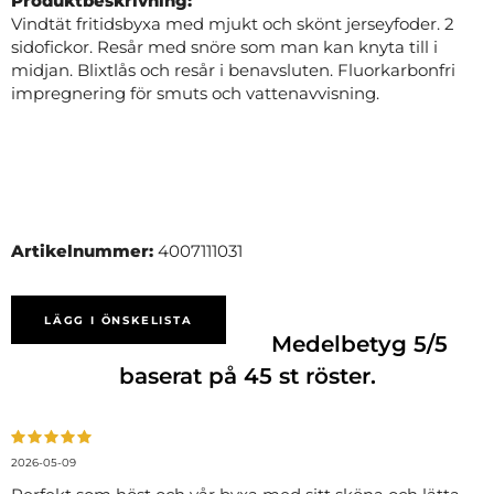
Produktbeskrivning:
Vindtät fritidsbyxa med mjukt och skönt jerseyfoder. 2
sidofickor. Resår med snöre som man kan knyta till i
midjan. Blixtlås och resår i benavsluten. Fluorkarbonfri
impregnering för smuts och vattenavvisning.
Artikelnummer:
4007111031
LÄGG I ÖNSKELISTA
Medelbetyg
5
/5
baserat på
45
st röster.
2026-05-09