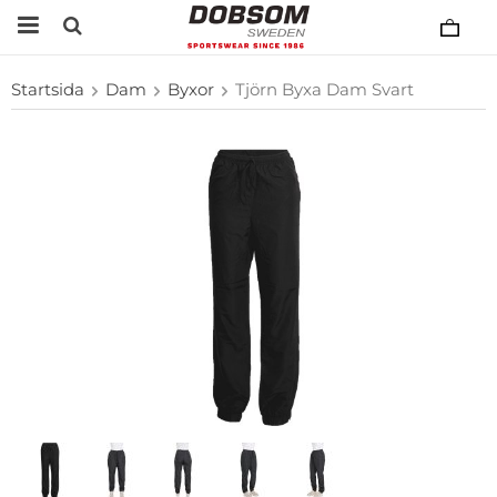
Startsida
Dam
Byxor
Tjörn Byxa Dam Svart