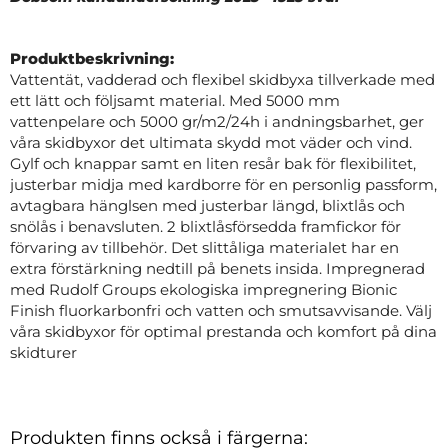
Produktbeskrivning:
Vattentät, vadderad och flexibel skidbyxa tillverkade med
ett lätt och följsamt material. Med 5000 mm
vattenpelare och 5000 gr/m2/24h i andningsbarhet, ger
våra skidbyxor det ultimata skydd mot väder och vind.
Gylf och knappar samt en liten resår bak för flexibilitet,
justerbar midja med kardborre för en personlig passform,
avtagbara hänglsen med justerbar längd, blixtlås och
snölås i benavsluten. 2 blixtlåsförsedda framfickor för
förvaring av tillbehör. Det slittåliga materialet har en
extra förstärkning nedtill på benets insida. Impregnerad
med Rudolf Groups ekologiska impregnering Bionic
Finish fluorkarbonfri och vatten och smutsavvisande. Välj
våra skidbyxor för optimal prestanda och komfort på dina
skidturer
Produkten finns också i färgerna: