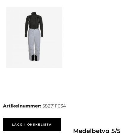
Artikelnummer:
5827111034
LÄGG I ÖNSKELISTA
Medelbetyg
5
/5