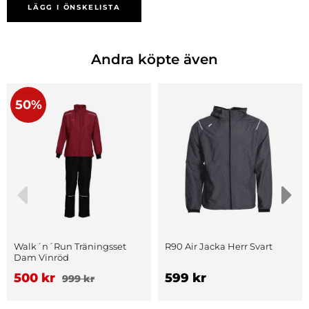
LÄGG I ÖNSKELISTA
Andra köpte även
50%
Walk´n´Run Träningsset
R90 Air Jacka Herr Svart
Dam Vinröd
500 kr
599 kr
999 kr