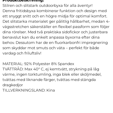
Produktbeskrivning:
Stilren och slitstark outdoorbyxa för alla äventyr!
Denna fritidsbyxa kombinerar funktion och design med
ett snyggt snitt och en högre midja för optimal komfort.
Det slitstarka materialet ger pålitlig hållbarhet, medan 4-
vägsstretchen säkerställer en flexibel passform som följer
dina rörelser. Med två praktiska sidofickor och justerbara
benavslut kan du enkelt anpassa byxorna efter dina
behov. Dessutom har de en fluorkarbonfri impregnering
som skyddar mot smuts och väta – perfekt för både
vardag och friluftsliv!
MATERIAL: 92% Polyester 8% Spandex
TVÄTTRÅD: Max 40° C, ej kemtvätt, strykning på låg
värme, ingen torktumling, inga blek eller sköljmedel,
tvättas med liknande färger, tvättas med stängda
dragkedjor
TILLVERKNINGSLAND: Kina