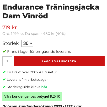
Endurance Träningsjacka
Dam Vinröd
719 kr
Ord.
1 199 kr
. Du sparar
480 kr
(
40
%)
Storlek
Finns i lager för omgående leverans
LÄGG I VARUKORGEN
Fri Frakt över 200:- & Fri Retur
Leverans 1-4 arbetsdagar
Storleksguide klicka
här
.
Dobsom kundundersökning 2023 - 1525 svar