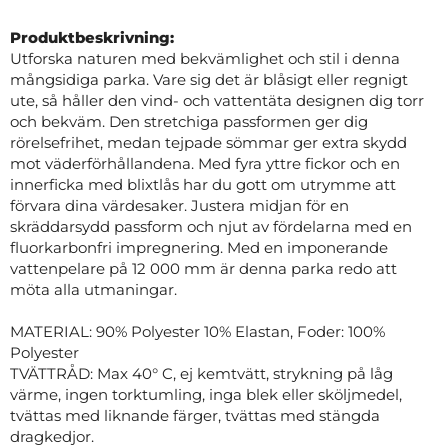
Produktbeskrivning:
Utforska naturen med bekvämlighet och stil i denna
mångsidiga parka. Vare sig det är blåsigt eller regnigt
ute, så håller den vind- och vattentäta designen dig torr
och bekväm. Den stretchiga passformen ger dig
rörelsefrihet, medan tejpade sömmar ger extra skydd
mot väderförhållandena. Med fyra yttre fickor och en
innerficka med blixtlås har du gott om utrymme att
förvara dina värdesaker. Justera midjan för en
skräddarsydd passform och njut av fördelarna med en
fluorkarbonfri impregnering. Med en imponerande
vattenpelare på 12 000 mm är denna parka redo att
möta alla utmaningar.
MATERIAL: 90% Polyester 10% Elastan, Foder: 100%
Polyester
TVÄTTRÅD: Max 40° C, ej kemtvätt, strykning på låg
värme, ingen torktumling, inga blek eller sköljmedel,
tvättas med liknande färger, tvättas med stängda
dragkedjor.