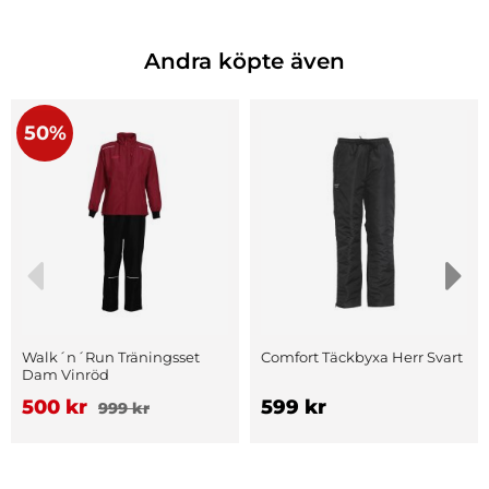
Andra köpte även
50%
Walk´n´Run Träningsset
Comfort Täckbyxa Herr Svart
Dam Vinröd
500 kr
599 kr
999 kr