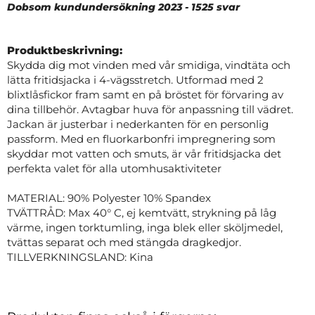
Dobsom kundundersökning 2023 - 1525 svar
Produktbeskrivning:
Skydda dig mot vinden med vår smidiga, vindtäta och
lätta fritidsjacka i 4-vägsstretch. Utformad med 2
blixtlåsfickor fram samt en på bröstet för förvaring av
dina tillbehör. Avtagbar huva för anpassning till vädret.
Jackan är justerbar i nederkanten för en personlig
passform. Med en fluorkarbonfri impregnering som
skyddar mot vatten och smuts, är vår fritidsjacka det
perfekta valet för alla utomhusaktiviteter
MATERIAL: 90% Polyester 10% Spandex
TVÄTTRÅD: Max 40° C, ej kemtvätt, strykning på låg
värme, ingen torktumling, inga blek eller sköljmedel,
tvättas separat och med stängda dragkedjor.
TILLVERKNINGSLAND: Kina