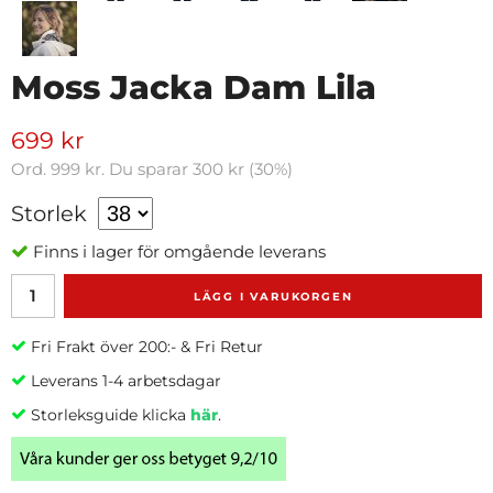
Moss Jacka Dam Lila
699 kr
Ord.
999 kr
. Du sparar
300 kr
(
30
%)
Storlek
Finns i lager för omgående leverans
LÄGG I VARUKORGEN
Fri Frakt över 200:- & Fri Retur
Leverans 1-4 arbetsdagar
Storleksguide klicka
här
.