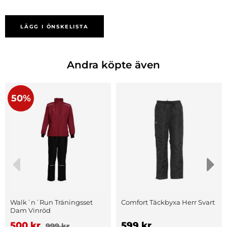
LÄGG I ÖNSKELISTA
Andra köpte även
50%
Walk´n´Run Träningsset
Comfort Täckbyxa Herr Svart
Dam Vinröd
500 kr
599 kr
999 kr