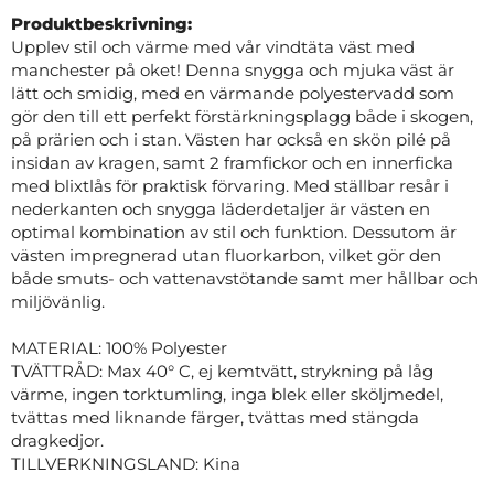
Produktbeskrivning:
Upplev stil och värme med vår vindtäta väst med
manchester på oket! Denna snygga och mjuka väst är
lätt och smidig, med en värmande polyestervadd som
gör den till ett perfekt förstärkningsplagg både i skogen,
på prärien och i stan. Västen har också en skön pilé på
insidan av kragen, samt 2 framfickor och en innerficka
med blixtlås för praktisk förvaring. Med ställbar resår i
nederkanten och snygga läderdetaljer är västen en
optimal kombination av stil och funktion. Dessutom är
västen impregnerad utan fluorkarbon, vilket gör den
både smuts- och vattenavstötande samt mer hållbar och
miljövänlig.
MATERIAL: 100% Polyester
TVÄTTRÅD: Max 40° C, ej kemtvätt, strykning på låg
värme, ingen torktumling, inga blek eller sköljmedel,
tvättas med liknande färger, tvättas med stängda
dragkedjor.
TILLVERKNINGSLAND: Kina