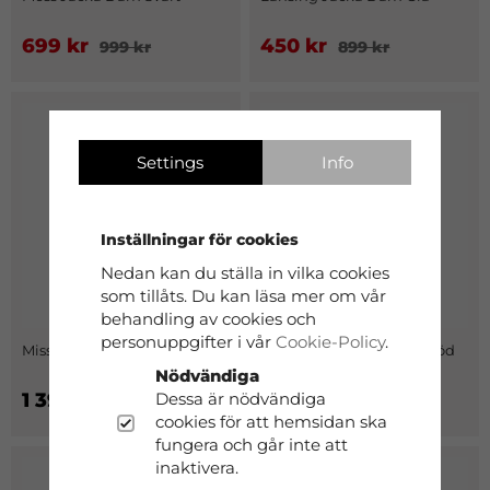
699 kr
450 kr
999 kr
899 kr
Settings
Info
Inställningar för cookies
Nedan kan du ställa in vilka cookies
som tillåts. Du kan läsa mer om vår
behandling av cookies och
personuppgifter i vår
Cookie-Policy
.
Missouri Parka Dam Grön
Missouri Parka Dam Vinröd
Nödvändiga
Dessa är nödvändiga
1 399 kr
1 399 kr
cookies för att hemsidan ska
fungera och går inte att
inaktivera.
30%