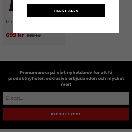
TILLÅT ALLA
Moss Jacka Dam Lila
699 kr
999 kr
Prenumerera på vårt nyhetsbrev för att få
produktnyheter, exklusiva erbjudanden och mycket
mer!
PRENUMERERA