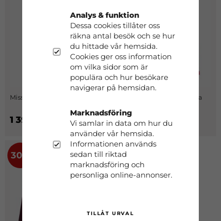
Analys & funktion
Dessa cookies tillåter oss
räkna antal besök och se hur
du hittade vår hemsida.
Cookies ger oss information
om vilka sidor som är
populära och hur besökare
navigerar på hemsidan.
Missouri Parka Dam Mörkblå
Moss Jacka Dam Mörkrosa
Marknadsföring
1 399 kr
699 kr
999 kr
Vi samlar in data om hur du
använder vår hemsida.
Informationen används
sedan till riktad
30%
marknadsföring och
personliga online-annonser.
TILLÅT URVAL