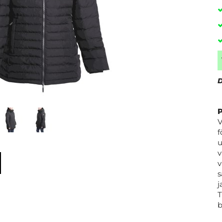
D
V
f
u
v
v
s
j
T
b