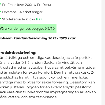
Fri Frakt över 200:- & Fri Retur
Leverans 1-4 arbetsdagar
Storleksguide klicka
här
.
obsom kundundersökning 2023 - 1525 svar
Produktbeskrivning:
år lättviktiga och smidiga vadderade jacka är perfekt
ör alla väderförhållanden. Jackan är vindtät och
trustad med en avtagbar huva samt bekväma muddar
id ärmsluten för extra komfort. Den har ett praktiskt 2-
ägsblixtlås framtill, två sidofickor och en innerficka,
amtliga med blixtlås för säker förvaring. Dessutom kan
ackan justeras i ryggen för en skräddarsydd passform.
ack vare den fluorkarbonfria impregneringen är jackan
åde vatten- och smutsavvisande.