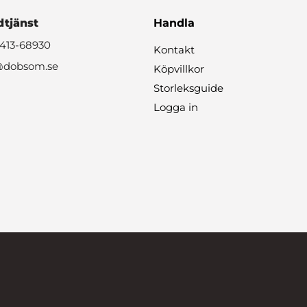
tjänst
Handla
0413-68930
Kontakt
@dobsom.se
Köpvillkor
Storleksguide
Logga in