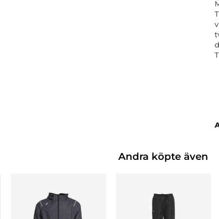
M
T
v
t
d
Andra köpte även