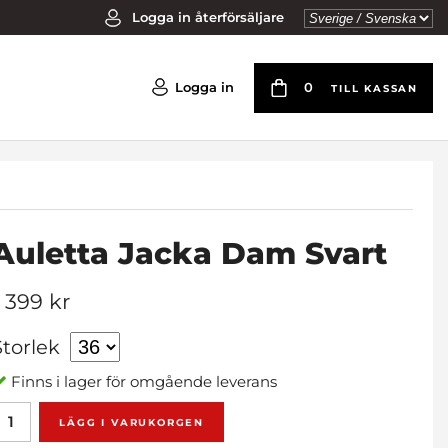
Logga in återförsäljare
Logga in
0
TILL KASSAN
Auletta Jacka Dam Svart
1 399 kr
Storlek
Finns i lager för omgående leverans
LÄGG I VARUKORGEN