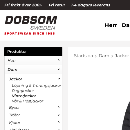
Fri frakt över 200:-
Fri retur
1-4 dagars leverans
Herr
D
Produkter
Startsida
Dam
Jackor
Herr
Dam
Jackor
Löpning & Träningsjackor
Regnjackor
Vinterjackor
Vår & Höstjackor
Byxor
Tröjor
Kjolar