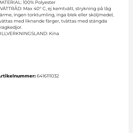
ATERIAL: 100% Polyester
VÄTTRÅD: Max 40° C, ej kemtvätt, strykning på låg
ärme, ingen torktumling, inga blek eller sköljmedel,
vättas med liknande färger, tvättas med stängda
ragkedjor.
TILLVERKNINGSLAND: Kina
Artikelnummer:
6416111032