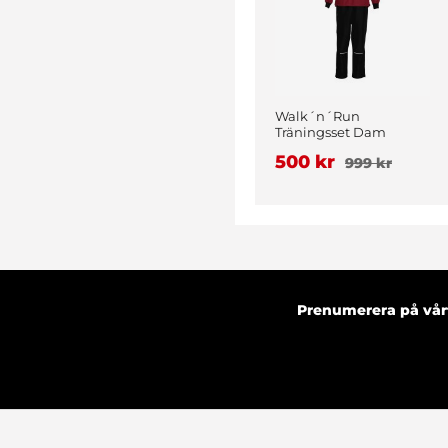
Walk´n´Run
Träningsset Dam
Vinröd
500 kr
999 kr
Prenumerera på vårt