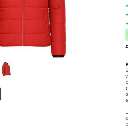
D
E
v
p
s
d
e
U
o
b