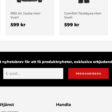
R90 Air Jacka Herr
Comfort Täckbyxa Herr
Svart
Svart
599 kr
599 kr
 nyhetsbrev för att få produktnyheter, exklusiva erbjuda
PRENUMERERA
tjänst
Handla