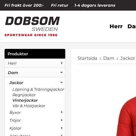
Fri frakt över 200:-
Fri retur
1-4 dagars leverans
Herr
D
Produkter
Startsida
Dam
Jackor
Herr
Dam
Jackor
Löpning & Träningsjackor
Regnjackor
Vinterjackor
Vår & Höstjackor
Byxor
Tröjor
Kjolar