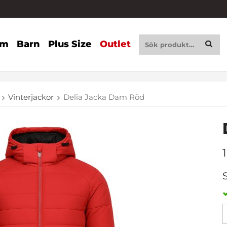
am
Barn
Plus Size
Outlet
Vinterjackor
Delia Jacka Dam Röd