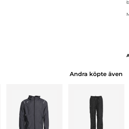
b
M
Andra köpte även