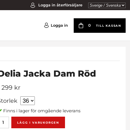
Logga in återförsäljare
Logga in
0
TILL KASSAN
Delia Jacka Dam Röd
1 299 kr
Storlek
Finns i lager för omgående leverans
LÄGG I VARUKORGEN