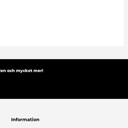
nden och mycket mer!
Information