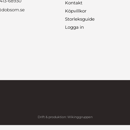
0413-68930
Kontakt
@dobsom.se
Köpvillkor
Storleksguide
Logga in
Drift & produktion:
Wikinggruppen