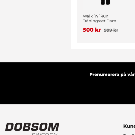
Walk´n´Run
Träningsset Dam
Vinröd
500 kr
999 kr
Prenumerera på vårt
Kund