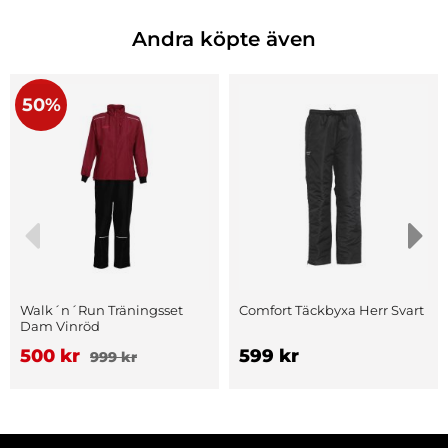
Andra köpte även
50%
Walk´n´Run Träningsset
Comfort Täckbyxa Herr Svart
Dam Vinröd
500 kr
599 kr
999 kr