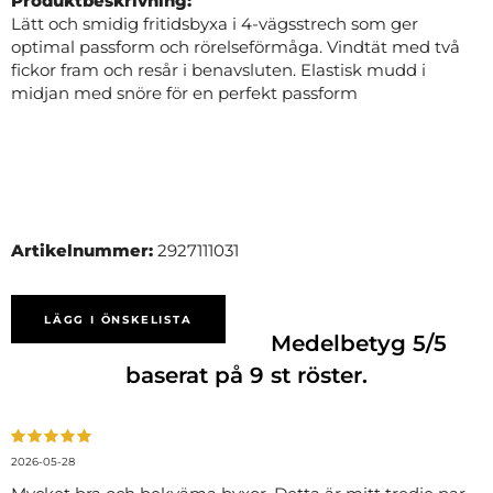
Produktbeskrivning:
Lätt och smidig fritidsbyxa i 4-vägsstrech som ger
optimal passform och rörelseförmåga. Vindtät med två
fickor fram och resår i benavsluten. Elastisk mudd i
midjan med snöre för en perfekt passform
Artikelnummer:
2927111031
LÄGG I ÖNSKELISTA
Medelbetyg
5
/5
baserat på
9
st röster.
2026-05-28