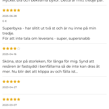
Mycket bra och bekväma byxor. Detta är mitt tredje par.
2025-06-28
G E
Superbyxa - har slitit ut två st och är nu inne på min
tredje.
För att inte tala om leverans - super, supersnabb
2025-04-16
Sköna, stor på storleken, för långa för mig. Synd att
resåren är fastsydd i benfållarna så de inte kan dras åt
mer. Nu blir det att klippa av och fålla ist…
2023-04-27
2023-03-07