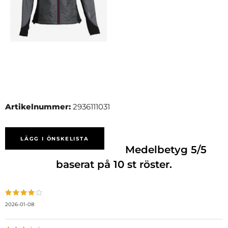
Artikelnummer:
2936111031
LÄGG I ÖNSKELISTA
Medelbetyg
5
/5
baserat på
10
st röster.
2026-01-08