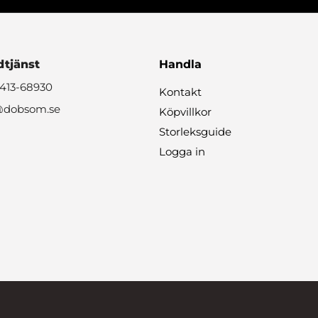
tjänst
Handla
0413-68930
Kontakt
@dobsom.se
Köpvillkor
Storleksguide
Logga in