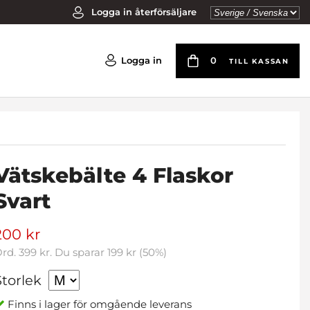
Logga in återförsäljare
Logga in
0
TILL KASSAN
Vätskebälte 4 Flaskor
Svart
200 kr
Ord.
399 kr
. Du sparar
199 kr
(
50
%)
Storlek
Finns i lager för omgående leverans