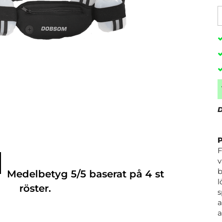
D
F
v
b
Medelbetyg
5
/5 baserat på
4
st
l
röster.
s
a
a