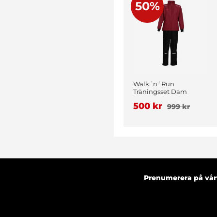
50%
Walk´n´Run
Träningsset Dam
Vinröd
500 kr
999 kr
Prenumerera på vårt