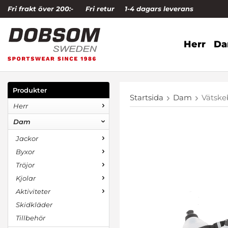
Fri frakt över 200:-
Fri retur
1-4 dagars leverans
Herr
D
Produkter
Startsida
Dam
Vätske
Herr
Dam
Jackor
Byxor
Tröjor
Kjolar
Aktiviteter
Skidkläder
Tillbehör