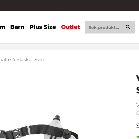
am
Barn
Plus Size
Outlet
bälte 4 Flaskor Svart