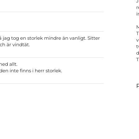
J
r
i
M
T
 jag tog en storlek mindre än vanligt. Sitter
v
ch är vindtät.
t
d
ed allt.
den inte finns i herr storlek.