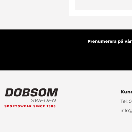
Prenumerera på vårt
Kund
Tel: 
info