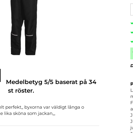
D
Medelbetyg
5
/5 baserat på
34
st röster.
L
m
F
lt perfekt,, byxorna var väldigt långa o
a
e lika sköna som jackan,,,
J
J
j