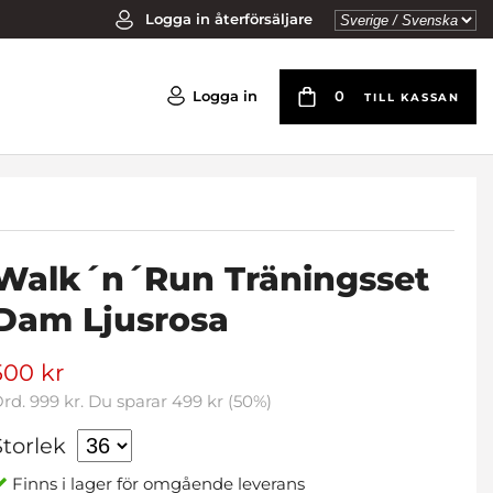
Logga in återförsäljare
Logga in
0
TILL KASSAN
Walk´n´Run Träningsset
Dam Ljusrosa
500 kr
Ord.
999 kr
. Du sparar
499 kr
(
50
%)
Storlek
Finns i lager för omgående leverans