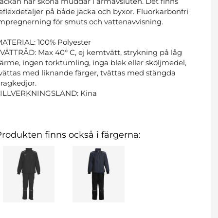
ackan har sköna muddar i ärmavsluten. Det finns
eflexdetaljer på både jacka och byxor. Fluorkarbonfri
mpregnerning för smuts och vattenavvisning.
ATERIAL: 100% Polyester
VÄTTRÅD: Max 40° C, ej kemtvätt, strykning på låg
ärme, ingen torktumling, inga blek eller sköljmedel,
vättas med liknande färger, tvättas med stängda
ragkedjor.
TILLVERKNINGSLAND: Kina
Produkten finns också i färgerna: