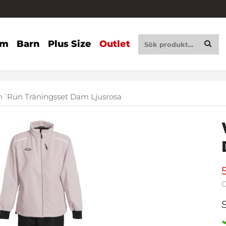
am
Barn
Plus Size
Outlet
´Run Träningsset Dam Ljusrosa