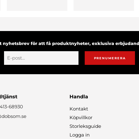
 nyhetsbrev för att få produktnyheter, exklusiva erbjuda
PRENUMERERA
tjänst
Handla
0413-68930
Kontakt
@dobsom.se
Köpvillkor
Storleksguide
Logga in