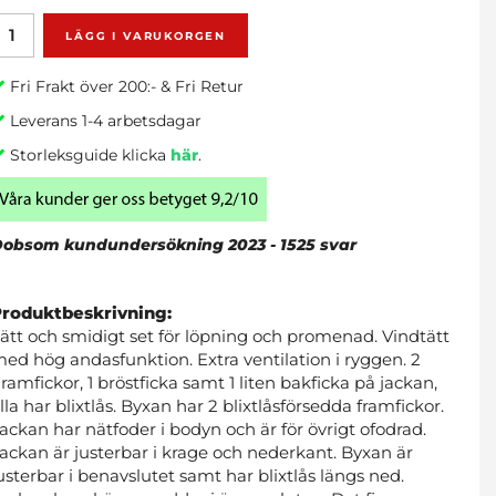
LÄGG I VARUKORGEN
Fri Frakt över 200:- & Fri Retur
Leverans 1-4 arbetsdagar
Storleksguide klicka
här
.
obsom kundundersökning 2023 - 1525 svar
Produktbeskrivning:
ätt och smidigt set för löpning och promenad. Vindtätt
ed hög andasfunktion. Extra ventilation i ryggen. 2
ramfickor, 1 bröstficka samt 1 liten bakficka på jackan,
lla har blixtlås. Byxan har 2 blixtlåsförsedda framfickor.
ackan har nätfoder i bodyn och är för övrigt ofodrad.
ackan är justerbar i krage och nederkant. Byxan är
usterbar i benavslutet samt har blixtlås längs ned.