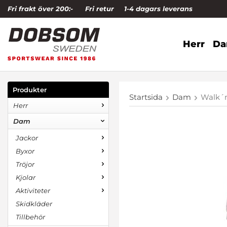
Fri frakt över 200:-
Fri retur
1-4 dagars leverans
Herr
D
Produkter
Startsida
Dam
Walk´n
Herr
Dam
Jackor
Byxor
Tröjor
Kjolar
Aktiviteter
Skidkläder
Tillbehör