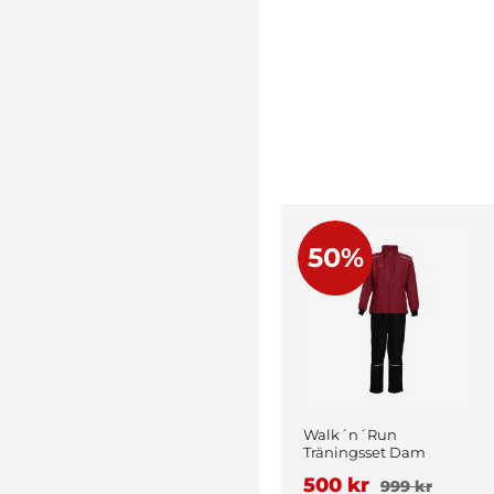
50%
Walk´n´Run
Träningsset Dam
Vinröd
500 kr
999 kr