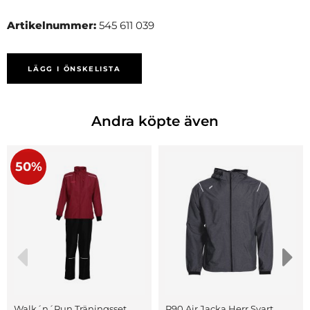
Artikelnummer:
545 611 039
LÄGG I ÖNSKELISTA
Andra köpte även
50%
Walk´n´Run Träningsset
R90 Air Jacka Herr Svart