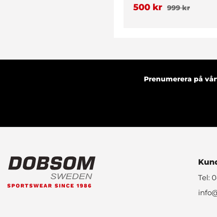
Vinröd
500 kr
999 kr
Prenumerera på vårt
Kund
Tel: 
info