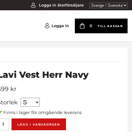
Logga in återförsäljare
Logga in
0
TILL KASSAN
Lavi Vest Herr Navy
599 kr
Storlek
Finns i lager för omgående leverans
LÄGG I VARUKORGEN