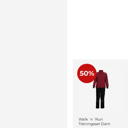
50%
Walk´n´Run
Träningsset Dam