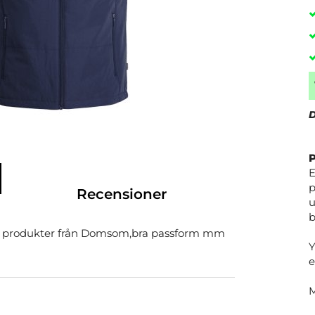
D
E
p
Recensioner
u
b
ra produkter från Domsom,bra passform mm
Y
e
M