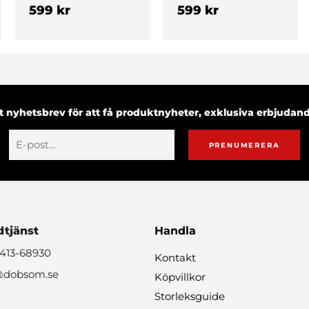
599 kr
599 kr
 nyhetsbrev för att få produktnyheter, exklusiva erbjuda
PRENUMERERA
tjänst
Handla
0413-68930
Kontakt
@dobsom.se
Köpvillkor
Storleksguide