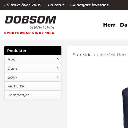
Fri frakt över 200:-
Fri retur
1-4 dagars leverans
Herr
D
Produkter
Startsida
Lavi Vest Herr
Herr
Dam
Barn
Plus Size
Kampanjer