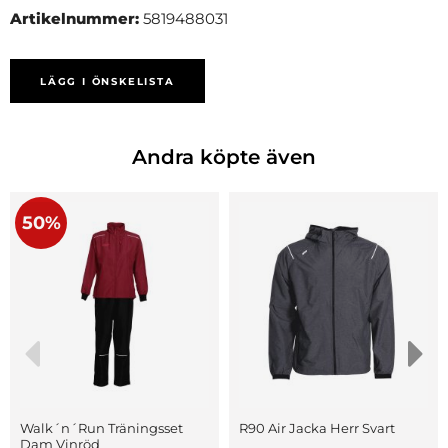
Artikelnummer:
5819488031
LÄGG I ÖNSKELISTA
Andra köpte även
50%
Walk´n´Run Träningsset
R90 Air Jacka Herr Svart
Dam Vinröd