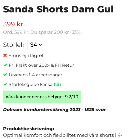
Sanda Shorts Dam Gul
399 kr
Ord.
599 kr
. Du sparar
200 kr
(
33
%)
Storlek
Finns ej i lagret
Fri Frakt över 200:- & Fri Retur
Leverans 1-4 arbetsdagar
Storleksguide klicka
här
.
Dobsom kundundersökning 2023 - 1525 svar
Produktbeskrivning:
Optimal komfort och flexibilitet med våra shorts i 4-