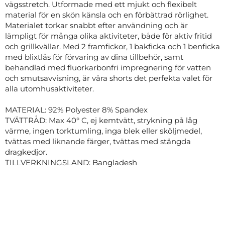
vägsstretch. Utformade med ett mjukt och flexibelt
material för en skön känsla och en förbättrad rörlighet.
Materialet torkar snabbt efter användning och är
lämpligt för många olika aktiviteter, både för aktiv fritid
och grillkvällar. Med 2 framfickor, 1 bakficka och 1 benficka
med blixtlås för förvaring av dina tillbehör, samt
behandlad med fluorkarbonfri impregnering för vatten
och smutsavvisning, är våra shorts det perfekta valet för
alla utomhusaktiviteter.
MATERIAL: 92% Polyester 8% Spandex
TVÄTTRÅD: Max 40° C, ej kemtvätt, strykning på låg
värme, ingen torktumling, inga blek eller sköljmedel,
tvättas med liknande färger, tvättas med stängda
dragkedjor.
TILLVERKNINGSLAND: Bangladesh