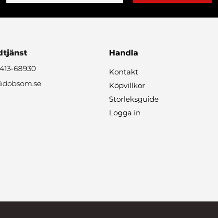
tjänst
Handla
0413-68930
Kontakt
@dobsom.se
Köpvillkor
Storleksguide
Logga in