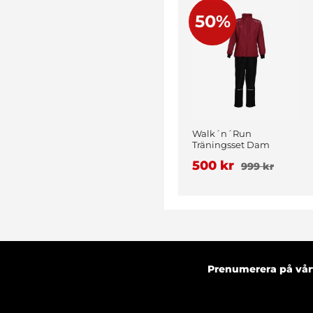
50%
Walk´n´Run
Träningsset Dam
Vinröd
500 kr
999 kr
Prenumerera på vårt