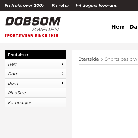
Fri frakt över 200:-
Fri retur
1-4 dagars leverans
Herr
D
Produkter
Startsida
Shorts basic 
Herr
Dam
Barn
Plus Size
Kampanjer