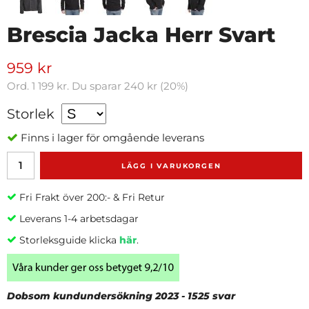
Brescia Jacka Herr Svart
959 kr
Ord.
1 199 kr
. Du sparar
240 kr
(
20
%)
Storlek
Finns i lager för omgående leverans
LÄGG I VARUKORGEN
Fri Frakt över 200:- & Fri Retur
Leverans 1-4 arbetsdagar
Storleksguide klicka
här
.
Dobsom kundundersökning 2023 - 1525 svar