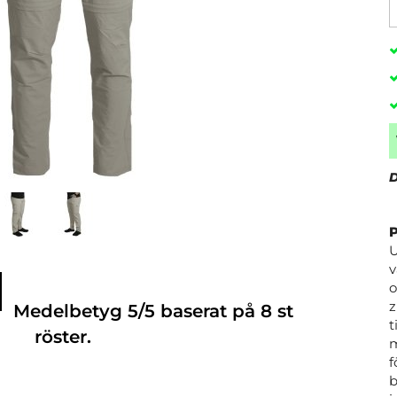
D
U
v
o
z
Medelbetyg
5
/5 baserat på
8
st
t
röster.
m
f
b