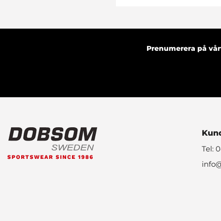
Prenumerera på vårt
Kund
Tel: 
info