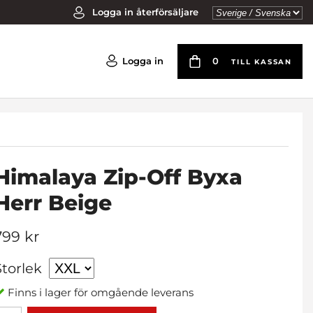
Logga in återförsäljare
Logga in
0
TILL KASSAN
Himalaya Zip-Off Byxa
Herr Beige
799 kr
Storlek
Finns i lager för omgående leverans