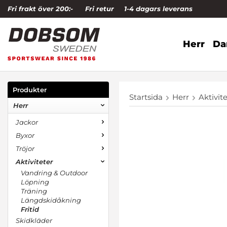
Fri frakt över 200:-
Fri retur
1-4 dagars leverans
Herr
D
Produkter
Startsida
Herr
Aktivit
Herr
Jackor
Byxor
Tröjor
Aktiviteter
Vandring & Outdoor
Löpning
Träning
Längdskidåkning
Fritid
Skidkläder