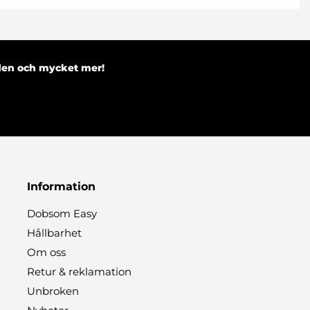
nden och mycket mer!
Information
Dobsom Easy
Hållbarhet
Om oss
Retur & reklamation
Unbroken