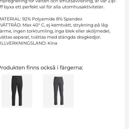
mpregnering för vatten och smutsavvisning, är vår Zip-
ff byxa ett perfekt val för alla utomhusaktiviteter.
MATERIAL: 92% Polyamide 8% Spandex
VÄTTRÅD: Max 40° C, ej kemtvätt, strykning på låg
ärme, ingen torktumling, inga blek eller sköljmedel,
vättas separat, tvättas med stängda dragkedjor.
TILLVERKNINGSLAND: Kina
Produkten finns också i färgerna: