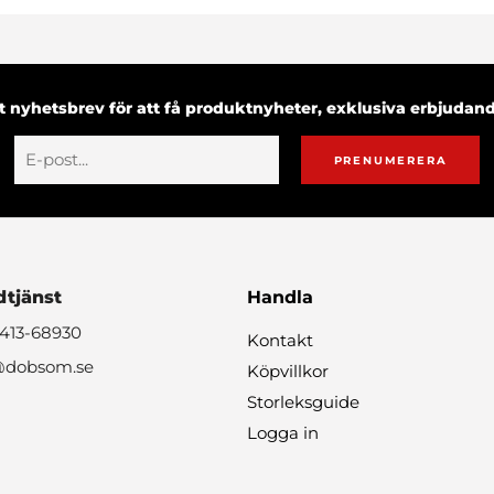
 nyhetsbrev för att få produktnyheter, exklusiva erbjuda
PRENUMERERA
tjänst
Handla
0413-68930
Kontakt
@dobsom.se
Köpvillkor
Storleksguide
Logga in