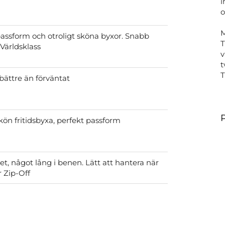
i
o
passform och otroligt sköna byxor. Snabb
T
 Världsklass
v
t
bättre än förväntat
ön fritidsbyxa, perfekt passform
tet, något lång i benen. Lätt att hantera när
r Zip-Off