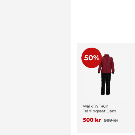
50%
Walk´n´Run
Träningsset Dam
Vinröd
500 kr
999 kr