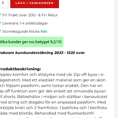
LÄGG I VARUKORGEN
Fri Frakt över 200:- & Fri Retur
Leverans 1-4 arbetsdagar
Storleksguide klicka
här
.
obsom kundundersökning 2023 - 1525 svar
Produktbeskrivning:
pplev komfort och slitstyrka med vår Zip-off-byxa i 4-
ägsstretch. Med ett elastiskt material som ger en skön
ch följsam passform, samt torkar snabbt. Den har en
ip-off funktion som gör det enkelt att omvandla byxan
ill shorts. Bälteshällor i midjan och ställbar i benavslutet
ed string och dragsko för en anpassad passform. Med
örböjda knän och 2 framfickor, 1 bakficka och 1 benficka
åda med blixtlås. Behandlad med fluorkarbonfri