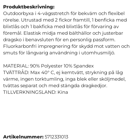
Produktbeskrivning:
Outdoorbyxa i 4-vägsstretch för bekväm och flexibel
rörelse. Utrustad med 2 fickor framtill, 1 benficka med
blixtlås och 1 bakficka med blixtlås för förvaring av
föremål. Elastisk midja med bälthällor och justerbar
dragsko i benavsluten för en personlig passform.
Fluorkarbonfri impregnering för skydd mot vatten och
smuts för långvarig användning i utomhusmiljö.
MATERIAL: 90% Polyester 10% Spandex
TVÄTTRÅD: Max 40° C, ej kemtvätt, strykning på låg
värme, ingen torktumling, inga blek eller sköljmedel,
tvättas separat och med stängda dragkedjor.
TILLVERKNINGSLAND: Kina
Artikelnummer:
5712331013