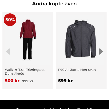
Andra köpte även
50%
Walk´n´Run Träningsset
R90 Air Jacka Herr Svart
Dam Vinröd
500 kr
599 kr
999 kr