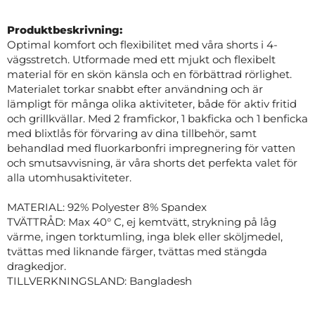
Produktbeskrivning:
Optimal komfort och flexibilitet med våra shorts i 4-
vägsstretch. Utformade med ett mjukt och flexibelt
material för en skön känsla och en förbättrad rörlighet.
Materialet torkar snabbt efter användning och är
lämpligt för många olika aktiviteter, både för aktiv fritid
och grillkvällar. Med 2 framfickor, 1 bakficka och 1 benficka
med blixtlås för förvaring av dina tillbehör, samt
behandlad med fluorkarbonfri impregnering för vatten
och smutsavvisning, är våra shorts det perfekta valet för
alla utomhusaktiviteter.
MATERIAL: 92% Polyester 8% Spandex
TVÄTTRÅD: Max 40° C, ej kemtvätt, strykning på låg
värme, ingen torktumling, inga blek eller sköljmedel,
tvättas med liknande färger, tvättas med stängda
dragkedjor.
TILLVERKNINGSLAND: Bangladesh