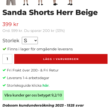
Sanda Shorts Herr Beige
399 kr
Ord.
599 kr
. Du sparar
200 kr
(
33
%)
Storlek
Finns i lager för omgående leverans
LÄGG I VARUKORGEN
Fri Frakt över 200:- & Fri Retur
Leverans 1-4 arbetsdagar
Storleksguide klicka
här
.
Dobsom kundundersökning 2023 - 1525 svar