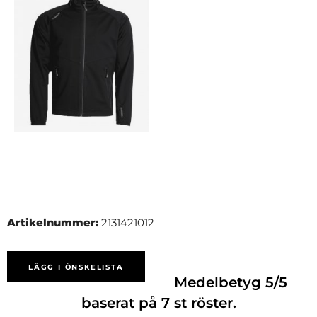
Artikelnummer:
2131421012
LÄGG I ÖNSKELISTA
Medelbetyg
5
/5
baserat på
7
st röster.