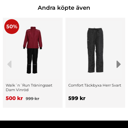
Andra köpte även
50%
Walk´n´Run Träningsset
Comfort Täckbyxa Herr Svart
Dam Vinröd
500 kr
599 kr
999 kr