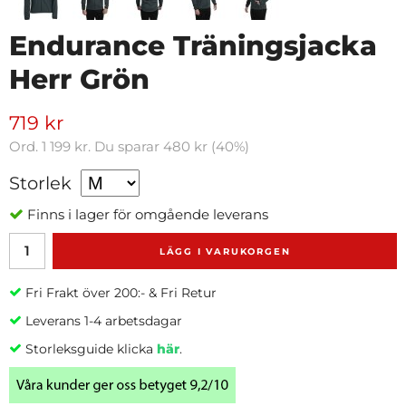
Endurance Träningsjacka
Herr Grön
719 kr
Ord.
1 199 kr
. Du sparar
480 kr
(
40
%)
Storlek
Finns i lager för omgående leverans
LÄGG I VARUKORGEN
Fri Frakt över 200:- & Fri Retur
Leverans 1-4 arbetsdagar
Storleksguide klicka
här
.