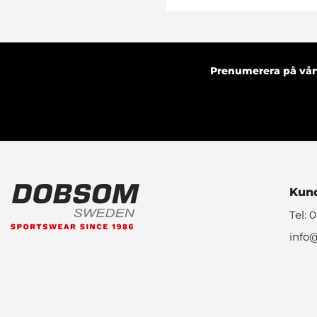
Prenumerera på vårt
Kund
Tel: 
info