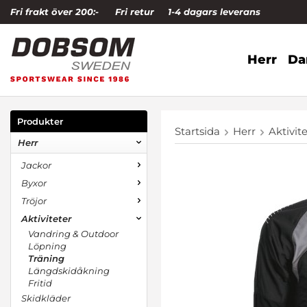
Fri frakt över 200:-
Fri retur
1-4 dagars leverans
Herr
D
Produkter
Startsida
Herr
Aktivit
Herr
Jackor
Byxor
Tröjor
Aktiviteter
Vandring & Outdoor
Löpning
Träning
Längdskidåkning
Fritid
Skidkläder