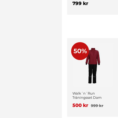
799 kr
50%
Walk´n´Run
Träningsset Dam
Vinröd
500 kr
999 kr