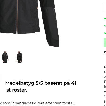
D
R
v
F
Medelbetyg
5
/5 baserat på
41
f
st röster.
e
J
b
2 som inhandlades direkt efter den första…