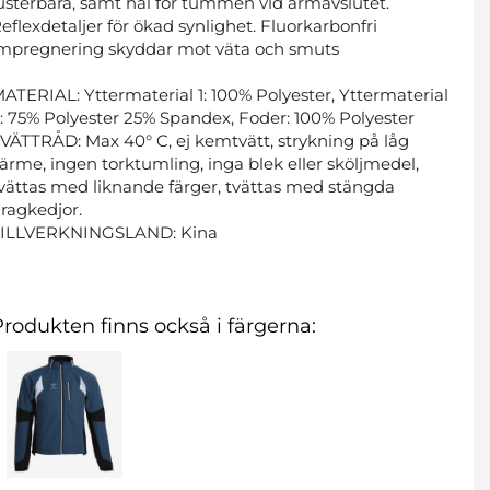
usterbara, samt hål för tummen vid ärmavslutet.
eflexdetaljer för ökad synlighet. Fluorkarbonfri
mpregnering skyddar mot väta och smuts
ATERIAL: Yttermaterial 1: 100% Polyester, Yttermaterial
: 75% Polyester 25% Spandex, Foder: 100% Polyester
VÄTTRÅD: Max 40° C, ej kemtvätt, strykning på låg
ärme, ingen torktumling, inga blek eller sköljmedel,
vättas med liknande färger, tvättas med stängda
ragkedjor.
TILLVERKNINGSLAND: Kina
Produkten finns också i färgerna: