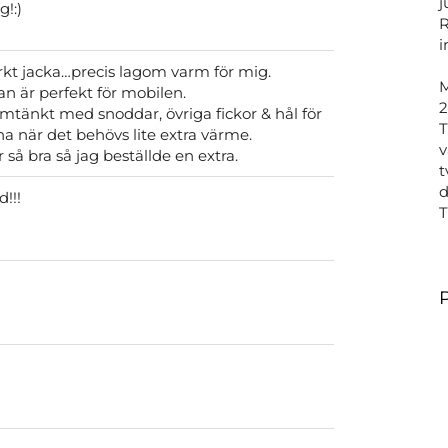
j
!:)
R
i
kt jacka…precis lagom varm för mig.
M
an är perfekt för mobilen.
2
mtänkt med snoddar, övriga fickor & hål för
T
 när det behövs lite extra värme.
v
 så bra så jag beställde en extra.
t
d
!!!