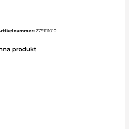
Artikelnummer:
2791111010
enna produkt