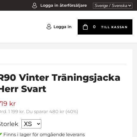
Logga in återförsäljare
Logga in
0
TILL KASSAN
R90 Vinter Träningsjacka
Herr Svart
719 kr
Ord.
1 199 kr
. Du sparar
480 kr
(
40
%)
Storlek
Finns i lager för omgående leverans