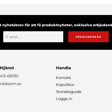
 nyhetsbrev för att få produktnyheter, exklusiva erbjuda
PRENUMERERA
tjänst
Handla
0413-68930
Kontakt
@dobsom.se
Köpvillkor
Storleksguide
Logga in