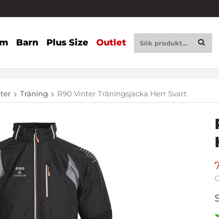
am
Barn
Plus Size
Outlet
eter
Träning
R90 Vinter Träningsjacka Herr Svart