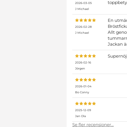
toppbetyg
2026-03-05
J Michael
En utmär
Bröstfick
2026-02-28
Allt geno
J Michael
tummarna
Jackan är
Supernöjd
2026-02-16
Jörgen
2026-01-04
Bo Conny
2025-12-09
Jan Ola
Se fler recensioner...