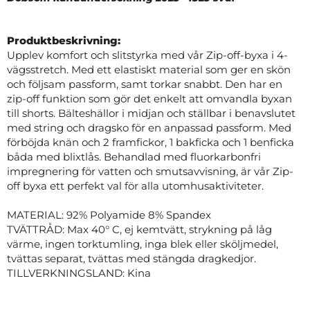
Produktbeskrivning:
Upplev komfort och slitstyrka med vår Zip-off-byxa i 4-
vägsstretch. Med ett elastiskt material som ger en skön
och följsam passform, samt torkar snabbt. Den har en
zip-off funktion som gör det enkelt att omvandla byxan
till shorts. Bälteshällor i midjan och ställbar i benavslutet
med string och dragsko för en anpassad passform. Med
förböjda knän och 2 framfickor, 1 bakficka och 1 benficka
båda med blixtlås. Behandlad med fluorkarbonfri
impregnering för vatten och smutsavvisning, är vår Zip-
off byxa ett perfekt val för alla utomhusaktiviteter.
MATERIAL: 92% Polyamide 8% Spandex
TVÄTTRÅD: Max 40° C, ej kemtvätt, strykning på låg
värme, ingen torktumling, inga blek eller sköljmedel,
tvättas separat, tvättas med stängda dragkedjor.
TILLVERKNINGSLAND: Kina