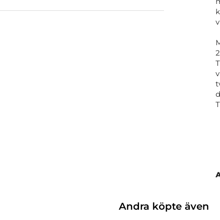
m
k
v
M
2
T
v
t
d
Andra köpte även