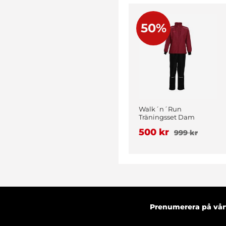
50%
Walk´n´Run
Träningsset Dam
Vinröd
500 kr
999 kr
Prenumerera på vårt