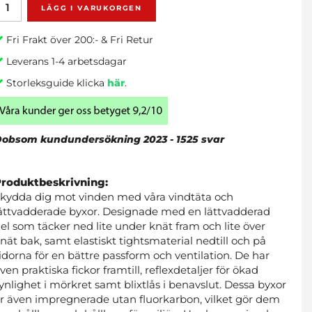
LÄGG I VARUKORGEN
Fri Frakt över 200:- & Fri Retur
Leverans 1-4 arbetsdagar
Storleksguide klicka
här
.
obsom kundundersökning 2023 - 1525 svar
Produktbeskrivning:
kydda dig mot vinden med våra vindtäta och
ättvadderade byxor. Designade med en lättvadderad
el som täcker ned lite under knät fram och lite över
nät bak, samt elastiskt tightsmaterial nedtill och på
idorna för en bättre passform och ventilation. De har
ven praktiska fickor framtill, reflexdetaljer för ökad
ynlighet i mörkret samt blixtlås i benavslut. Dessa byxor
r även impregnerade utan fluorkarbon, vilket gör dem