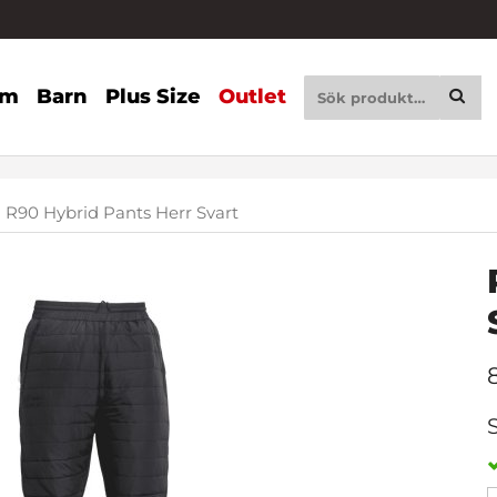
am
Barn
Plus Size
Outlet
R90 Hybrid Pants Herr Svart