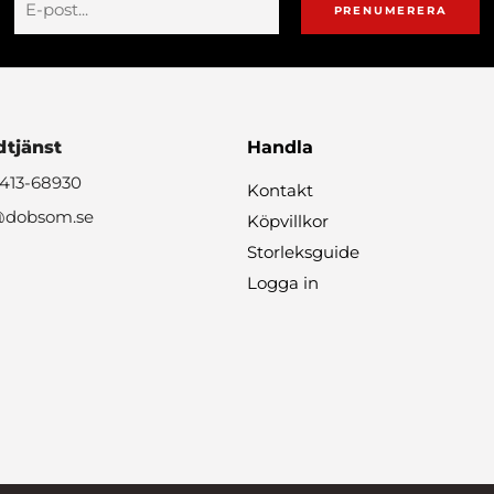
PRENUMERERA
tjänst
Handla
0413-68930
Kontakt
@dobsom.se
Köpvillkor
Storleksguide
Logga in