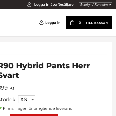
Logga in återförsäljare
Logga in
0
TILL KASSAN
R90 Hybrid Pants Herr
Svart
899 kr
Storlek
Finns i lager för omgående leverans