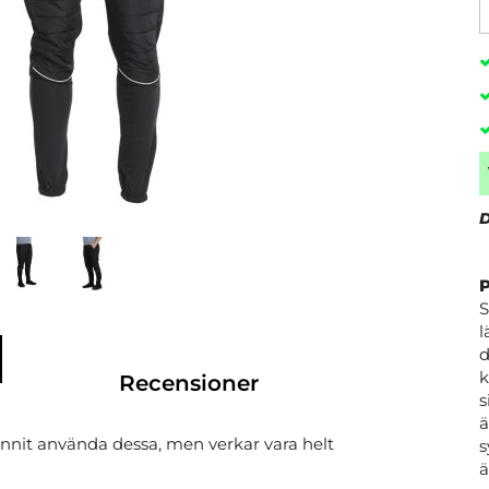
D
S
l
d
k
Recensioner
s
ä
unnit använda dessa, men verkar vara helt
s
ä