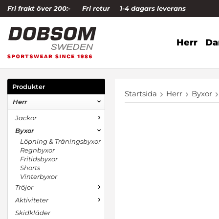
Fri frakt över 200:-
Fri retur
1-4 dagars leverans
Herr
D
Produkter
Startsida
Herr
Byxor
Herr
Jackor
Byxor
Löpning & Träningsbyxor
Regnbyxor
Fritidsbyxor
Shorts
Vinterbyxor
Tröjor
Aktiviteter
Skidkläder