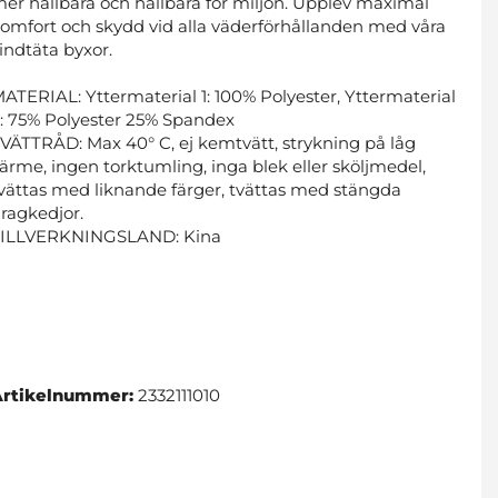
er hållbara och hållbara för miljön. Upplev maximal
omfort och skydd vid alla väderförhållanden med våra
indtäta byxor.
ATERIAL: Yttermaterial 1: 100% Polyester, Yttermaterial
: 75% Polyester 25% Spandex
VÄTTRÅD: Max 40° C, ej kemtvätt, strykning på låg
ärme, ingen torktumling, inga blek eller sköljmedel,
vättas med liknande färger, tvättas med stängda
ragkedjor.
TILLVERKNINGSLAND: Kina
Artikelnummer:
2332111010