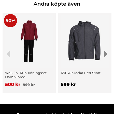
Andra köpte även
50%
Walk´n´Run Träningsset
R90 Air Jacka Herr Svart
Dam Vinröd
500 kr
599 kr
999 kr