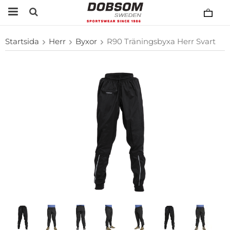
Startsida
Herr
Byxor
R90 Träningsbyxa Herr Svart