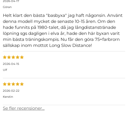
2026-04-17
Göran
Helt klart den bästa "basbyxa" jag haft någonsin. Använt
denna modell mycket de senaste 10-15 åren. Om den
hade funnits på 1980-talet, då jag långdistanstränade
löpning sgs dagligen i elva år, hade den här byxan varit
min bästa träningskompis. Nu får den göra 75+farbrorn
sällskap inom mottot Long Slow Distance!
2026-04-15
Ulf
2026-02-22
Kerstin
Se fler recensioner...