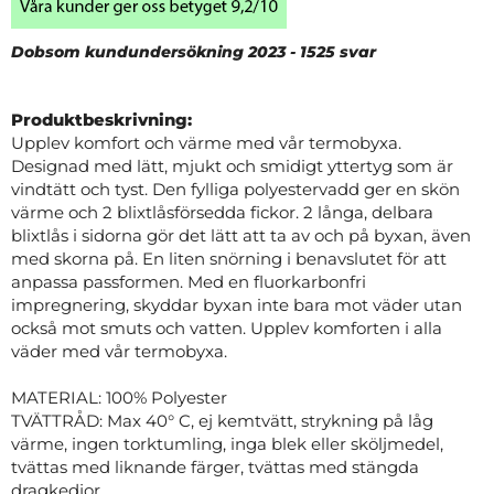
Dobsom kundundersökning 2023 - 1525 svar
Produktbeskrivning:
Upplev komfort och värme med vår termobyxa.
Designad med lätt, mjukt och smidigt yttertyg som är
vindtätt och tyst. Den fylliga polyestervadd ger en skön
värme och 2 blixtlåsförsedda fickor. 2 långa, delbara
blixtlås i sidorna gör det lätt att ta av och på byxan, även
med skorna på. En liten snörning i benavslutet för att
anpassa passformen. Med en fluorkarbonfri
impregnering, skyddar byxan inte bara mot väder utan
också mot smuts och vatten. Upplev komforten i alla
väder med vår termobyxa.
MATERIAL: 100% Polyester
TVÄTTRÅD: Max 40° C, ej kemtvätt, strykning på låg
värme, ingen torktumling, inga blek eller sköljmedel,
tvättas med liknande färger, tvättas med stängda
dragkedjor.