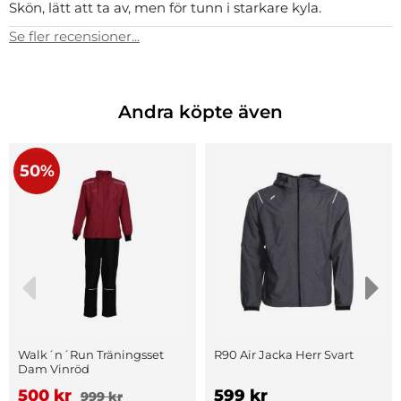
Skön, lätt att ta av, men för tunn i starkare kyla.
Se fler recensioner...
Andra köpte även
50%
Walk´n´Run Träningsset
R90 Air Jacka Herr Svart
Dam Vinröd
500 kr
599 kr
999 kr