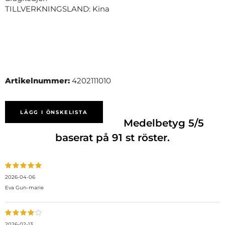
TILLVERKNINGSLAND: Kina
Artikelnummer:
4202111010
LÄGG I ÖNSKELISTA
Medelbetyg
5
/5
baserat på
91
st röster.
2026-04-06
Eva Gun-marie
2026-02-13