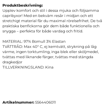
Produktbeskrivning:
Upplev komfort och stil i dessa mjuka och följsamma
capribyxor! Med en bekväm resår i midjan och ett
stretchigt material får du maximal rörelsefrihet. De två
praktiska benfickorna gör dem både funktionella och
snygga – perfekta för både vardag och fritid.
MATERIAL: 97% Bomull 3% Elastan
TVÄTTRÅD: Max 40° C, ej kemtvätt, strykning på låg
värme, ingen torktumling, inga blek eller sköljmedel,
tvättas med liknande färger, tvättas med stängda
dragkedjor
TILLVERKNINGSLAND: Kina
Artikelnummer:
5564406011