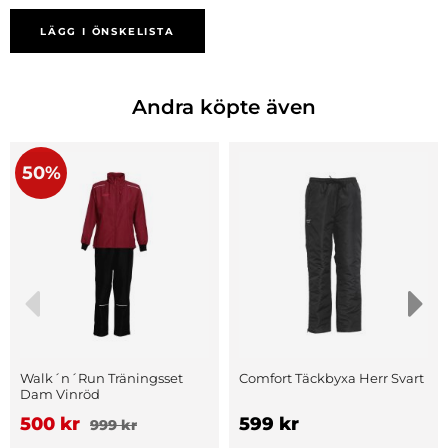
LÄGG I ÖNSKELISTA
Andra köpte även
50%
Walk´n´Run Träningsset
Comfort Täckbyxa Herr Svart
Dam Vinröd
500 kr
599 kr
999 kr