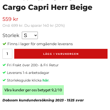
Cargo Capri Herr Beige
559 kr
Ord.
699 kr
. Du sparar
140 kr
(
20
%)
Storlek
Finns i lager för omgående leverans
LÄGG I VARUKORGEN
Fri Frakt över 200:- & Fri Retur
Leverans 1-4 arbetsdagar
Storleksguide klicka
här
.
Dobsom kundundersökning 2023 - 1525 svar