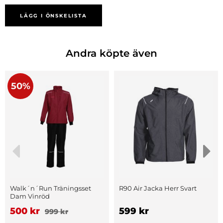
LÄGG I ÖNSKELISTA
Andra köpte även
50%
Walk´n´Run Träningsset
R90 Air Jacka Herr Svart
Dam Vinröd
500 kr
599 kr
999 kr