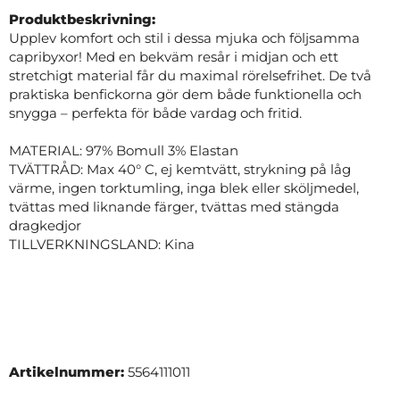
Produktbeskrivning:
Upplev komfort och stil i dessa mjuka och följsamma
capribyxor! Med en bekväm resår i midjan och ett
stretchigt material får du maximal rörelsefrihet. De två
praktiska benfickorna gör dem både funktionella och
snygga – perfekta för både vardag och fritid.
MATERIAL: 97% Bomull 3% Elastan
TVÄTTRÅD: Max 40° C, ej kemtvätt, strykning på låg
värme, ingen torktumling, inga blek eller sköljmedel,
tvättas med liknande färger, tvättas med stängda
dragkedjor
TILLVERKNINGSLAND: Kina
Artikelnummer:
5564111011