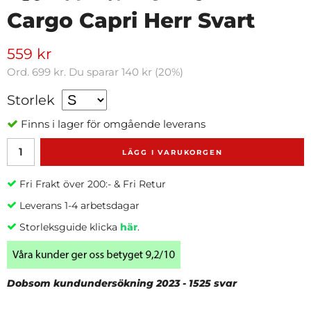
Cargo Capri Herr Svart
559 kr
Ord.
699 kr
. Du sparar
140 kr
(
20
%)
Storlek
Finns i lager för omgående leverans
LÄGG I VARUKORGEN
Fri Frakt över 200:- & Fri Retur
Leverans 1-4 arbetsdagar
Storleksguide klicka
här
.
Dobsom kundundersökning 2023 - 1525 svar