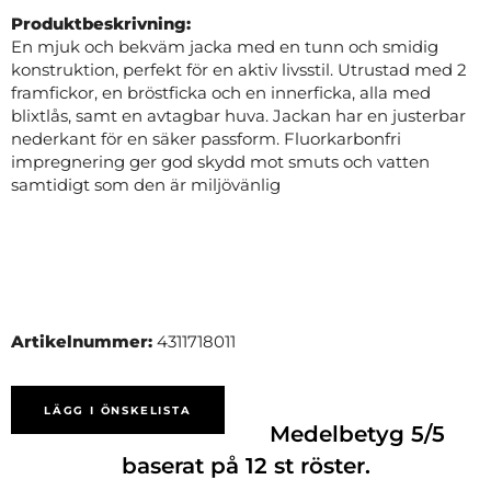
Produktbeskrivning:
En mjuk och bekväm jacka med en tunn och smidig
konstruktion, perfekt för en aktiv livsstil. Utrustad med 2
framfickor, en bröstficka och en innerficka, alla med
blixtlås, samt en avtagbar huva. Jackan har en justerbar
nederkant för en säker passform. Fluorkarbonfri
impregnering ger god skydd mot smuts och vatten
samtidigt som den är miljövänlig
Artikelnummer:
4311718011
LÄGG I ÖNSKELISTA
Medelbetyg
5
/5
baserat på
12
st röster.