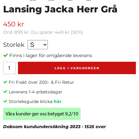
Lansing Jacka Herr Grå
450 kr
Ord.
899 kr
. Du sparar
449 kr
(
50
%)
Storlek
Finns i lager för omgående leverans
LÄGG I VARUKORGEN
Fri Frakt över 200:- & Fri Retur
Leverans 1-4 arbetsdagar
Storleksguide klicka
här
.
Dobsom kundundersökning 2023 - 1525 svar